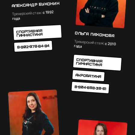
Александр Бухонин
с 1992
Тренерский стаж:
года
Cпортивная
Ольга Пахомова
гимнастика
Тренерский стаж:
с 2010
8-902-978-84-84
года
Cпортивная
гимнастика
Акробатика
8-904-898-38-61