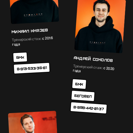
Михаил Князев
с 2016
Тренерский стаж:
года
БМХ
Андрей Соколов
Тренерский стаж:
8-913-533-36-81
с 2020
года
БМХ
Беговел
8-999-442-01-37