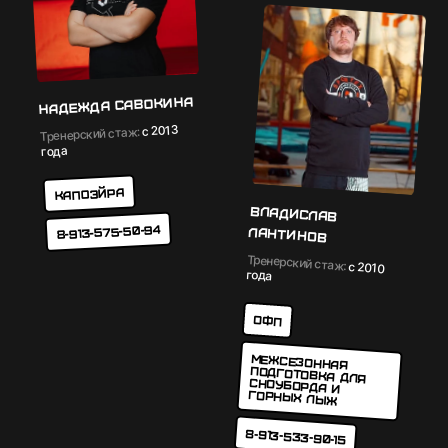
Надежда Савокина
с 2013
Тренерский стаж:
года
Капоэйра
Владислав
8-913-575-50-94
Лантинов
Тренерский стаж:
с 2010
года
ОФП
Межсезонная
подготовка для
сноуборда и
горных лыж
8-913-533-90-15