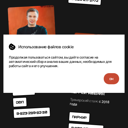
Использование файлов cookie
Продолжая пользоваться сайтом, вы даёте
согласие
на
автоматический сбор и анализ ваших данных, необходимых для
Денис Мацура
работы сайта и его улучшения.
с 2015
Тренерский стаж:
года
Трикинг
Сергей Аверин
Тренерский стаж:
с 2018
ОФП
года
8-923-299-82-30
Паркур