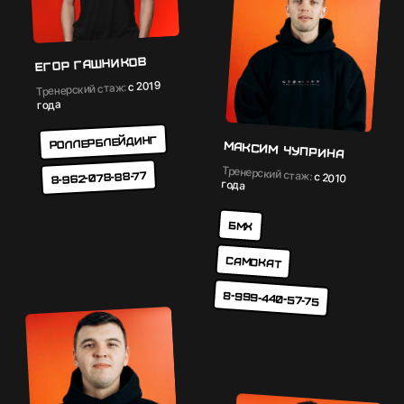
Егор Гашников
с 2019
Тренерский стаж:
года
Роллерблейдинг
Максим Чуприна
Тренерский стаж:
8-962-078-88-77
с 2010
года
БМХ
Самокат
8-999-440-57-75