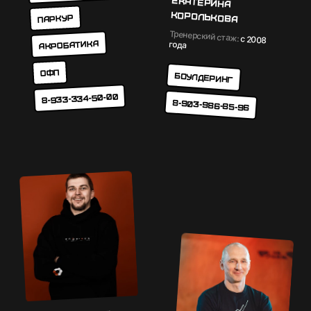
Екатерина
Королькова
Паркур
Тренерский стаж:
с 2008
Акробатика
года
ОФП
Боулдеринг
8-933-334-50-00
8-903-986-85-96