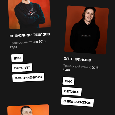
Александр Теблоев
с 2016
Тренерский стаж:
года
БМХ
Олег Ефимов
Тренерский стаж:
с 2016
Самокат
года
8-999-442-62-23
БМХ
Беговел
8-908-208-23-29