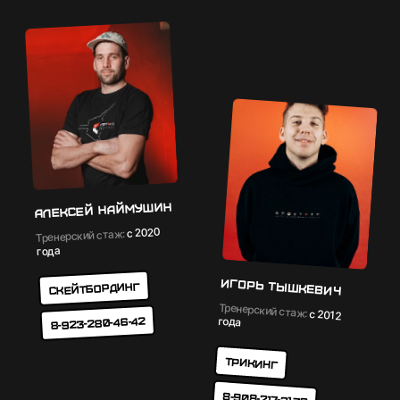
Алексей Наймушин
с 2020
Тренерский стаж:
года
Игорь Тышкевич
Скейтбординг
Тренерский стаж:
с 2012
года
8-923-280-46-42
Трикинг
8-908-217-21-72