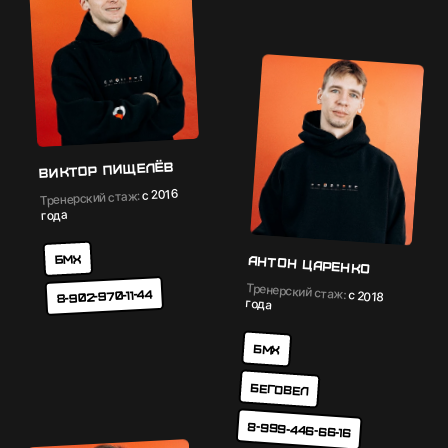
Виктор Пищелёв
с 2016
Тренерский стаж:
года
БМХ
Антон Царенко
Тренерский стаж:
8-902-970-11-44
с 2018
года
БМХ
Беговел
8-999-446-66-16