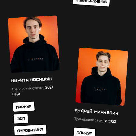
8-908-022-18-95
Никита Косицын
с 2021
Тренерский стаж:
года
Паркур
Андрей Михневич
ОФП
Тренерский стаж:
с 2022
Акробатика
Паркур