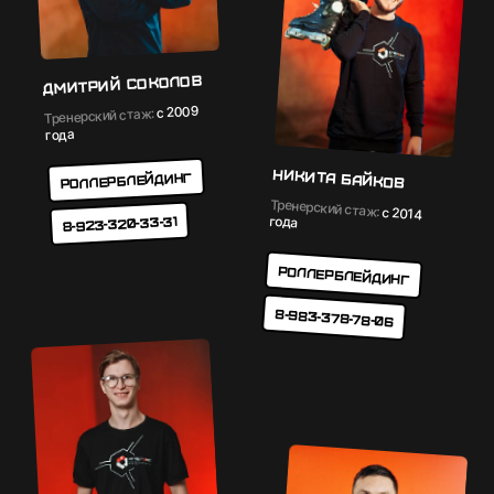
Дмитрий Соколов
с 2009
Тренерский стаж:
года
Никита Байков
Роллерблейдинг
Тренерский стаж:
с 2014
года
8-923-320-33-31
Роллерблейдинг
8-983-378-78-06