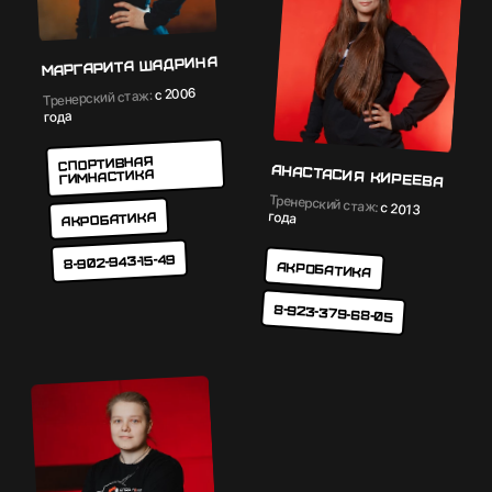
Маргарита Шадрина
с 2006
Тренерский стаж:
года
Cпортивная
Анастасия Киреева
гимнастика
Тренерский стаж:
с 2013
года
Акробатика
8-902-943-15-49
Акробатика
8-923-379-68-05