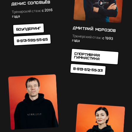
Денис Соловьёв
с 2016
Тренерский стаж:
года
Дмитрий Морозов
Боулдеринг
Тренерский стаж:
с 1993
8-913-595-55-65
года
Cпортивная
гимнастика
8-913-512-55-33