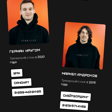
Герман Кругом
с 2020
Тренерский стаж:
года
БМХ
Маркел Андронов
Тренерский стаж:
с 2016
Самокат
года
8-999-442-84-85
Скейтбординг
8-913-571-41-98