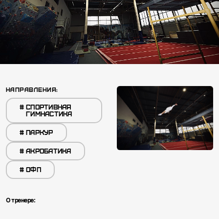
НАПРАВЛЕНИЯ:
#
CПОРТИВНАЯ
ГИМНАСТИКА
#
ПАРКУР
#
АКРОБАТИКА
#
ОФП
О тренере: