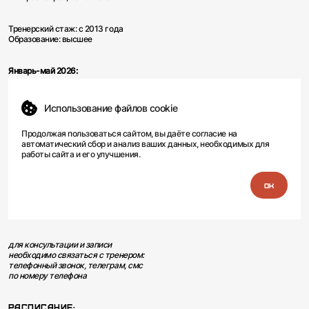
Тренерский стаж: с 2013 года
Образование: высшее
Январь-май 2026:
Набор ведётся:
на групповые и
Использование файлов cookie
индивидуальные тренировки
Возраст для групповых ОФП и
Продолжая пользоваться сайтом, вы даёте
согласие
на
спортивная гимнастика: от 5
автоматический сбор и анализ ваших данных, необходимых для
лет
работы сайта и его улучшения.
Возраст для групповых паркур:
от 8 лет
Возраст для индивидуальных:
от 5 лет
для консультации и записи
необходимо связаться с тренером:
телефонный звонок, телеграм, смс
по номеру телефона
РАСПИСАНИЕ: