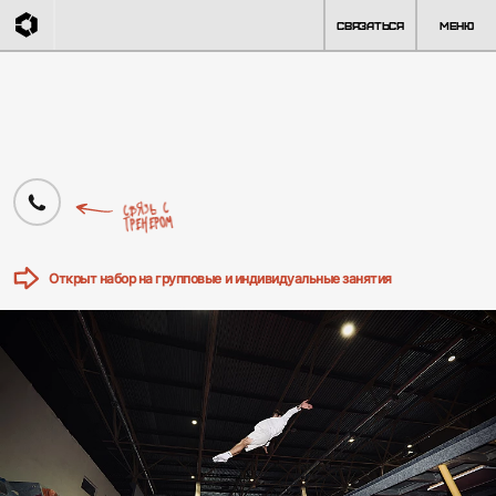
Связаться
Меню
Главная
Александр Вязьмин
Связь с
тренером
Открыт набор на групповые и индивидуальные занятия