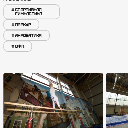
#
CПОРТИВНАЯ
ГИМНАСТИКА
#
ПАРКУР
#
АКРОБАТИКА
#
ОФП