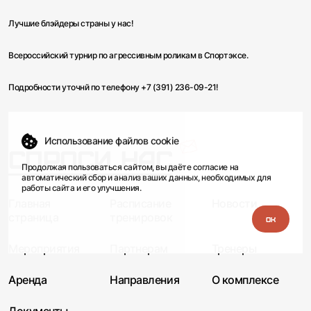
Лучшие блэйдеры страны у нас!
Всероссийский турнир по агрессивным роликам в Спортэксе.
Подробности уточнй по телефону +7 (391) 236-09-21!
Использование файлов cookie
Спроси нас
Продолжая пользоваться сайтом, вы даёте
согласие
на
автоматический сбор и анализ ваших данных, необходимых для
работы сайта и его улучшения.
Главная
Расписание
Новости
страница
тренировок
Мероприятия
Партнерам
Тренеры
Аренда
Направления
О комплексе