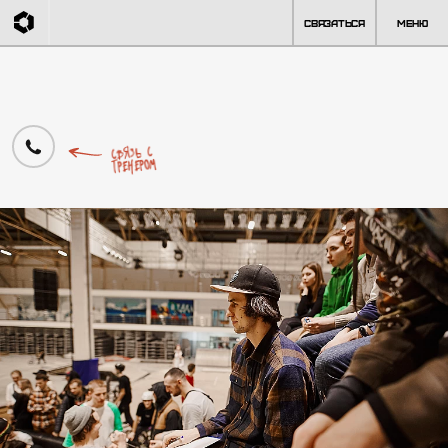
Связаться
Меню
Главная
Андрей Соколов
Связь с
тренером